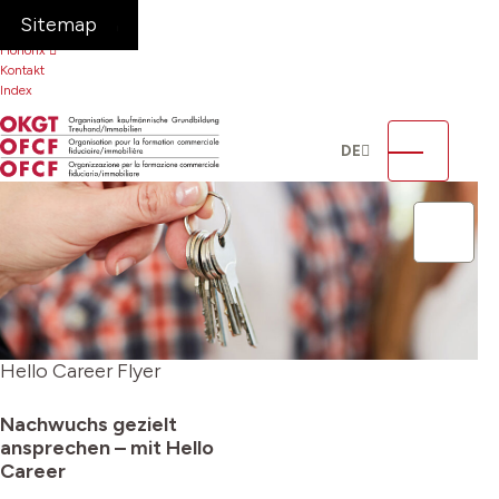
Navigieren in OKGT
Schnellnavigation
FAQ
Home
Navigation
Inhalt
Suche
Sitemap
Sitemap
Honorix
Kontakt
Index
Language
Hauptnavig
DE
Suche
Such
Hello Career Flyer
Nachwuchs gezielt
ansprechen – mit
Hello
Career