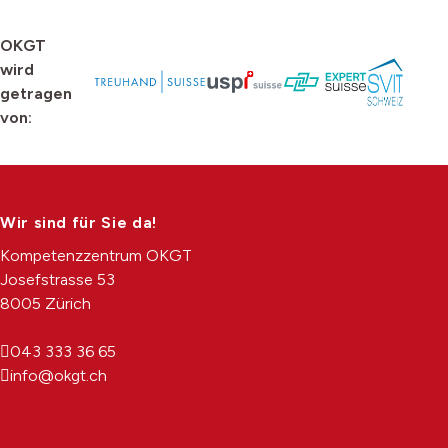
Footer
OKGT
wird
getragen
von:
Wir sind für Sie da!
Kompetenzzentrum OKGT
Josefstrasse 53
8005 Zürich
043 333 36 65
info@okgt.ch