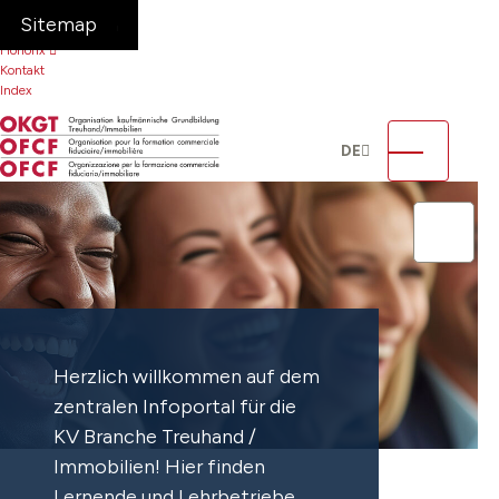
Navigieren in OKGT
Schnellnavigation
FAQ
Home
Navigation
Inhalt
Suche
Sitemap
Sitemap
Honorix
Kontakt
Index
Language
Hauptnavig
DE
Suche
Such
Herzlich willkommen auf dem
zentralen Infoportal für die
KV Branche Treuhand /
Willkommen bei der OKGT
Immobilien! Hier finden
Lernende und Lehrbetriebe